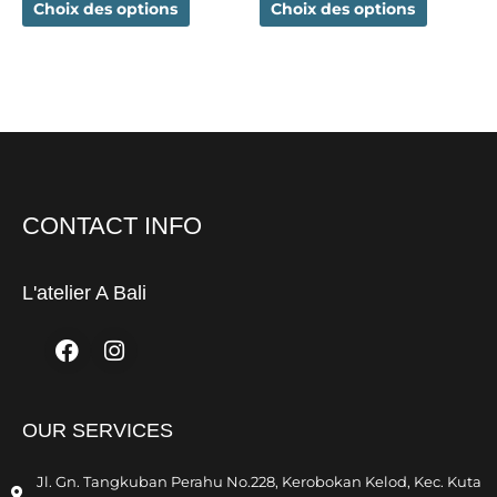
la
la
Choix des options
Choix des options
page
page
du
du
produit
produit
CONTACT INFO
L'atelier A Bali
Facebook
Instagram
OUR SERVICES
Jl. Gn. Tangkuban Perahu No.228, Kerobokan Kelod, Kec. Kuta