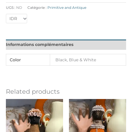
UGS :
ND
Catégorie :
Primitive and Antique
Informations complémentaires
Color
Black, Blue & White
Related products
Ce
Ce
produit
produit
a
a
plusieurs
plusieurs
variations.
variation