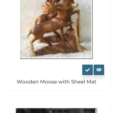
du
produit
Ce
produit
a
Wooden Moose with Sheel Mat
plusieurs
variations.
Les
options
peuvent
être