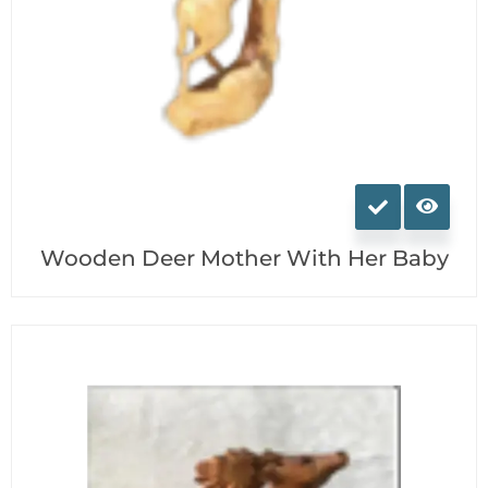
Ce
produit
a
Wooden Deer Mother With Her Baby
plusieurs
variations.
Les
options
peuvent
être
choisies
sur
la
page