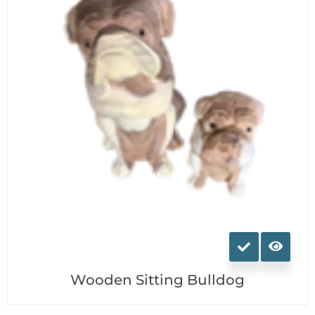
Ce
produit
a
Wooden Sitting Bulldog
plusieurs
variations.
Les