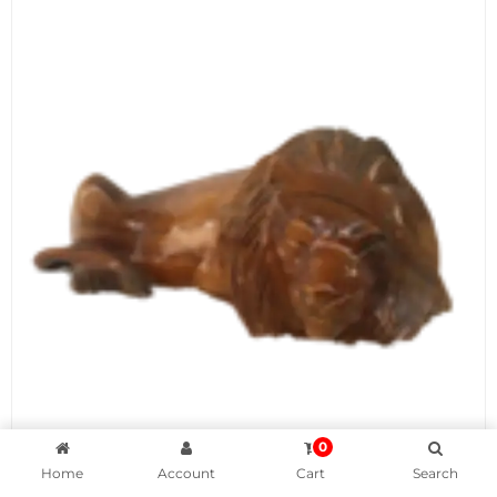
peuvent
être
choisies
sur
la
page
du
produit
0
Home
Account
Cart
Search