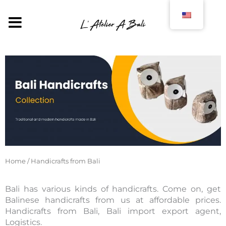
Skip
to
MENU
content
Home
/ Handicrafts from Bali
Bali has various kinds of handicrafts. Come on, get
Balinese handicrafts from us at affordable prices.
Handicrafts from Bali, Bali import export agent,
Logistics.