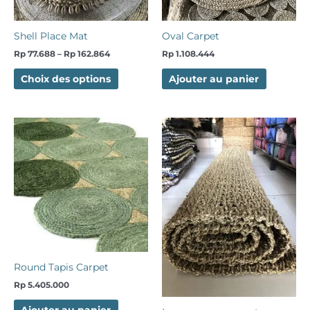
sur
la
page
Shell Place Mat
Oval Carpet
du
Rp
77.688
–
Rp
162.864
Rp
1.108.444
produit
Choix des options
Ajouter au panier
Round Tapis Carpet
Rp
5.405.000