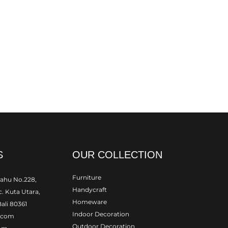
S
OUR COLLECTION
Furniture
rahu No.228,
Handycraft
. Kuta Utara,
Homeware
ali 80361
Indoor Decoration
i.com
Outdoor Decoration