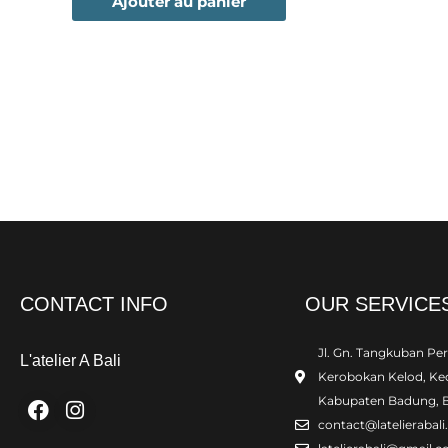
Ajouter au panier
CONTACT INFO
OUR SERVICE
Jl. Gn. Tangkuban Pe
L'atelier A Bali
Kerobokan Kelod, Kec
Facebook
Instagram
Kabupaten Badung, B
contact@latelierabal