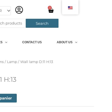
0
Panier
h
Search
ES
CONTACT US
ABOUT US
ns
/
Lamp
/ Wall lamp D:11 H:13
1 H:13
 panier