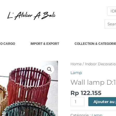
Searc
for:
RO CARGO
IMPORT & EXPORT
COLLECTION & CATEGORI
quantité
Home
/
Indoor Decoratio
de
Lamp
Wall
Wall lamp D:1
lamp
D:11
Rp
122.155
H:13
Ajouter au
Catégorie :
Lamp