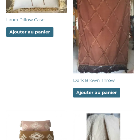
Laura Pillow Case
Ajouter au panier
Dark Brown Throw
Ajouter au panier
Ce
produit
a
plusieurs