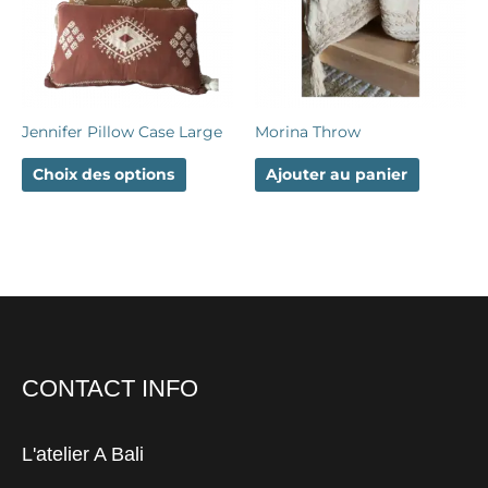
variations.
Les
options
peuvent
être
choisies
Jennifer Pillow Case Large
Morina Throw
sur
la
Choix des options
Ajouter au panier
page
du
produit
CONTACT INFO
L'atelier A Bali