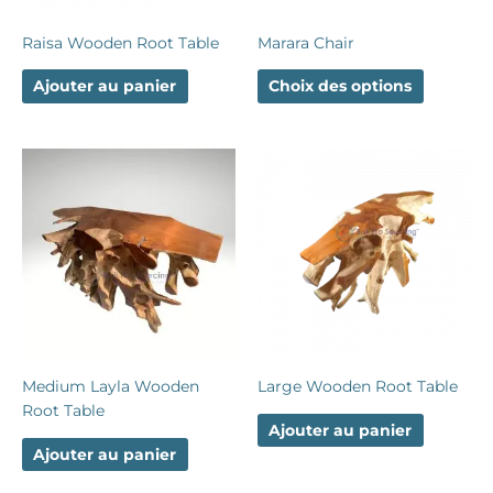
être
choisies
Raisa Wooden Root Table
Marara Chair
sur
la
Ajouter au panier
Choix des options
page
du
produit
Medium Layla Wooden
Large Wooden Root Table
Root Table
Ajouter au panier
Ajouter au panier