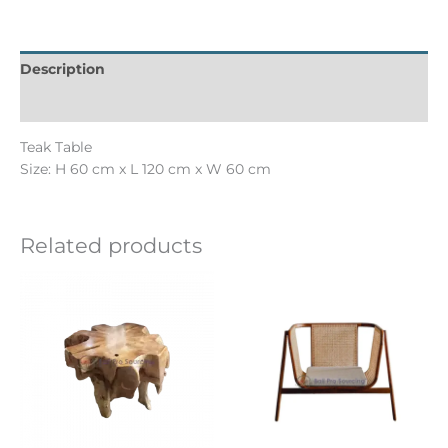
Description
Informations complémentaires
Teak Table
Size: H 60 cm x L 120 cm x W 60 cm
Related products
Ce
produit
a
plusieurs
variation
Les
options
peuvent