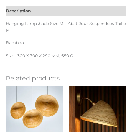
Description
Hanging Lampshade Size M – Abat-Jour Suspendues Taille
M
Bamboo
Size : 300 X 300 X 290 MM, 650 G
Related products