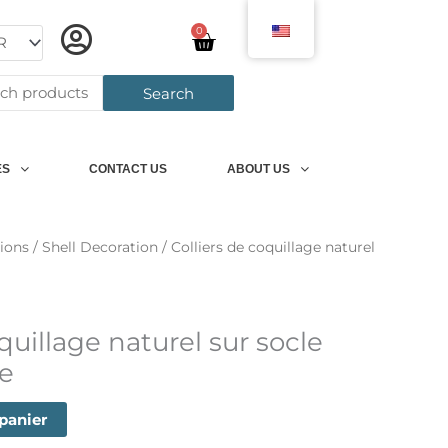
0
Panier
h
Search
ES
CONTACT US
ABOUT US
ions
/
Shell Decoration
/ Colliers de coquillage naturel
quillage naturel sur socle
e
 panier