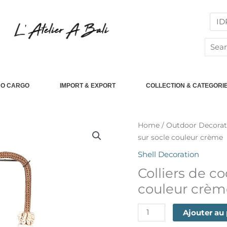
Searc
for:
RO CARGO
IMPORT & EXPORT
COLLECTION & CATEGORI
quantité
Home
/
Outdoor Decorat
de
sur socle couleur crème
Colliers
Shell Decoration
de
Colliers de co
coquillage
naturel
couleur crèm
sur
socle
Ajouter au
couleur