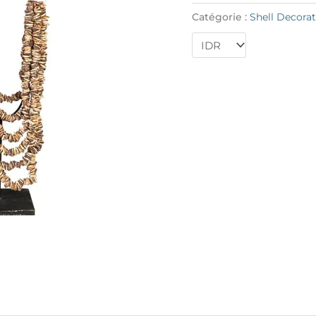
crème
Catégorie :
Shell Decora