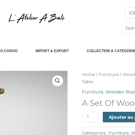
Searc
for:
RO CARGO
IMPORT & EXPORT
COLLECTION & CATEGORI
quantité
Home
/
Furniture
/
Woode
de
Table
A
Furniture
,
Wooden Root
Set
A Set Of Woo
Of
Wooden
Ajouter au
Chairs
&
Bar
Catégories :
Furniture
,
W