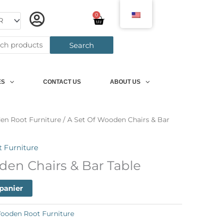
0
Panier
h
Search
ES
CONTACT US
ABOUT US
n Root Furniture
/ A Set Of Wooden Chairs & Bar
 Furniture
den Chairs & Bar Table
 panier
ooden Root Furniture