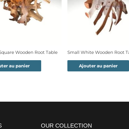
quare Wooden Root Table
Small White Wooden Root T
uter au panier
Ajouter au panier
S
OUR COLLECTION