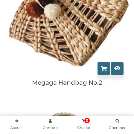
Megaga Handbag No.2
0
Accueil
Compte
Chariot
Chercher