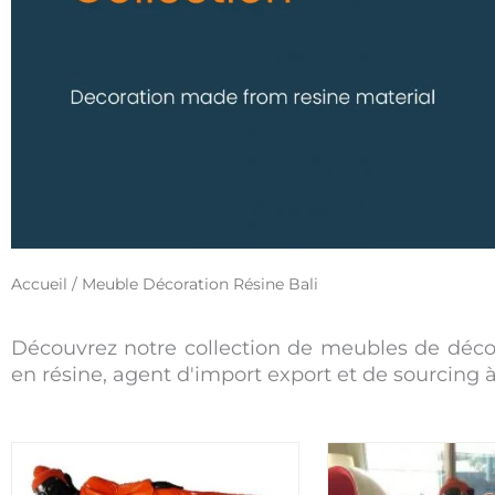
Accueil
/ Meuble Décoration Résine Bali
Découvrez notre collection de meubles de décor
en résine, agent d'import export et de sourcing à