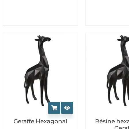
la
page
du
produit
Geraffe Hexagonal
Résine hex
Geraf