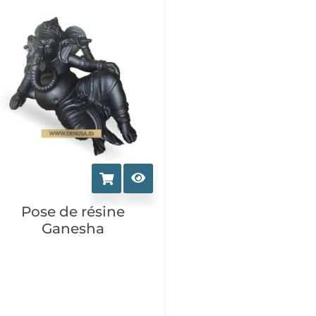
options
peuvent
être
choisies
sur
la
page
du
produit
Pose de résine
Ganesha