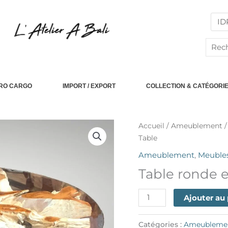
Reche
PRO CARGO
IMPORT / EXPORT
COLLECTION & CATÉGORI
quantité
Accueil
/
Ameublement
de
Table
Wooden
Ameublement
,
Meubles
Root
Table ronde e
Round
Table
Ajouter au
Catégories :
Ameubleme