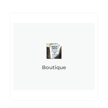
CLIQUEZ ICI
jours.
continuons à mettre à jour tous les
produits et 56 catégories et nous
Jusqu'à présent, nous avons 7.200
Boutique
Boutique