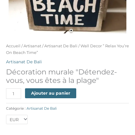
Accueil
/
Artisanat
/
Artisanat De Bali
/ Wall Decor ” Relax You’re
On Beach Time”
Artisanat De Bali
Décoration murale "Détendez-
vous, vous êtes à la plage"
Ajouter au panier
Catégorie :
Artisanat De Bali