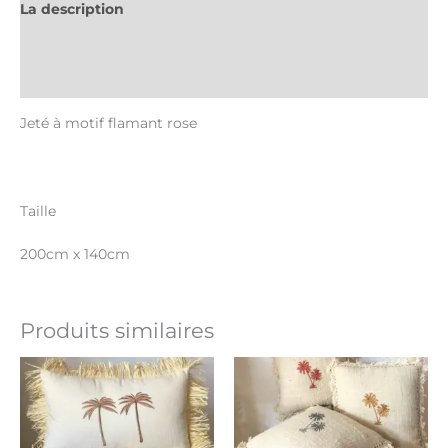
La description
Informations complémentaires
Avis (0)
Jeté à motif flamant rose
Taille
200cm x 140cm
Produits similaires
Ce
produit
a
plusieurs