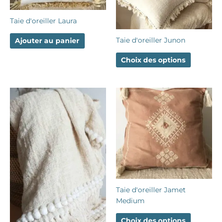
variation
Les
Taie d'oreiller Laura
options
peuvent
Taie d'oreiller Junon
Ajouter au panier
être
choisies
Choix des options
sur
la
page
Ce
du
produit
produit
a
plusieurs
variation
Les
options
peuvent
être
Taie d'oreiller Jamet
choisies
Medium
sur
la
Choix des options