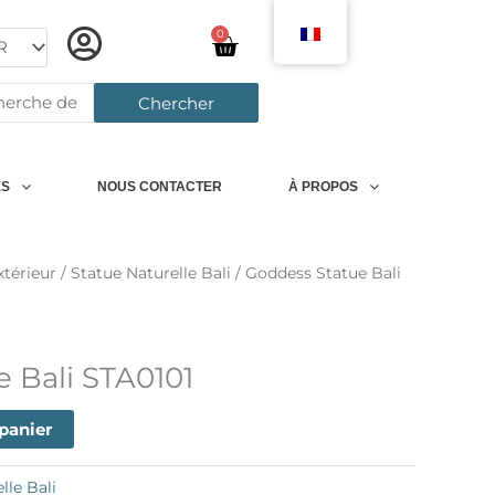
0
Chariot
rcher:
Chercher
ES
NOUS CONTACTER
À PROPOS
xtérieur
/
Statue Naturelle Bali
/ Goddess Statue Bali
 Bali STA0101
 panier
lle Bali