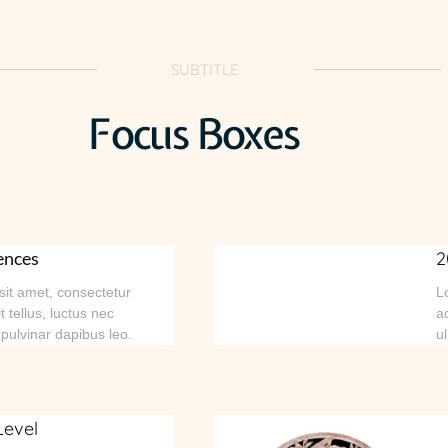
SUBTITLE
Focus Boxes
ences
2
it amet, consectetur
L
it tellus, luctus nec
ad
 pulvinar dapibus leo.
u
Level