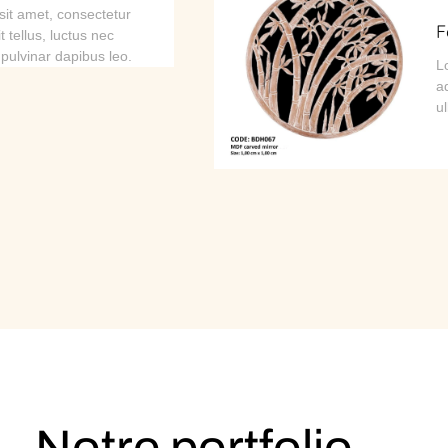
it amet, consectetur
F
it tellus, luctus nec
 pulvinar dapibus leo.
L
ad
u