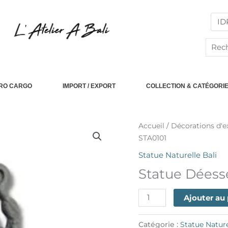
Reche
PRO CARGO
IMPORT / EXPORT
COLLECTION & CATÉGORI
quantité
Accueil
/
Décorations d'e
de
STA0101
Goddess
Statue Naturelle Bali
Statue
Statue Déesse
Bali
STA0101
Ajouter au
Catégorie :
Statue Nature