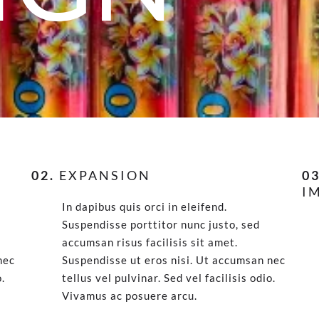
N
02.
EXPANSION
03
I
In dapibus quis orci in eleifend.
Suspendisse porttitor nunc justo, sed
accumsan risus facilisis sit amet.
nec
Suspendisse ut eros nisi. Ut accumsan nec
o.
tellus vel pulvinar. Sed vel facilisis odio.
Vivamus ac posuere arcu.