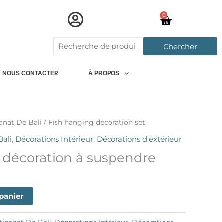
0
Chariot
Rechercher:
Chercher
NOUS CONTACTER
À PROPOS
anat De Bali
/ Fish hanging decoration set
Bali
,
Décorations Intérieur
,
Décorations d'extérieur
décoration à suspendre
 panier
tisanat De Bali
,
Décorations Intérieur
,
Décorations