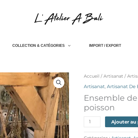
COLLECTION & CATÉGORIES
IMPORT / EXPORT
quantité
Accueil
/
Artisanat
/
Artis
de
Artisanat
,
Artisanat De 
Fish
Ensemble de 
hanging
decoration
poisson
set
Ajouter au
Catégories :
Artisanat
,
Ar