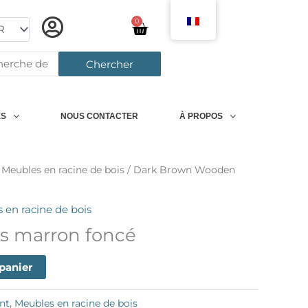
0
Chariot
rcher:
Chercher
ES
NOUS CONTACTER
À PROPOS
/
Meubles en racine de bois
/ Dark Brown Wooden
 en racine de bois
is marron foncé
 panier
nt
,
Meubles en racine de bois