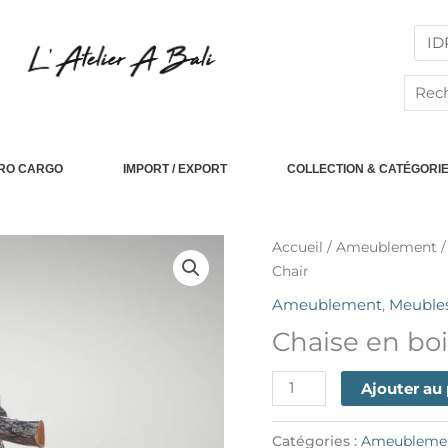
Reche
PRO CARGO
IMPORT / EXPORT
COLLECTION & CATÉGORI
quantité
Accueil
/
Ameublement
de
Chair
Dark
Ameublement
,
Meubles
Brown
Chaise en bo
Wooden
Chair
Ajouter au
Catégories :
Ameubleme