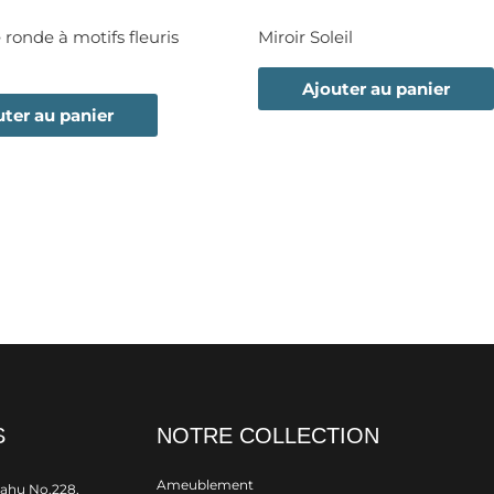
 ronde à motifs fleuris
Miroir Soleil
Ajouter au panier
uter au panier
S
NOTRE COLLECTION
Ameublement
rahu No.228,