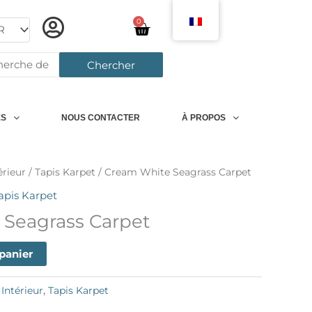
0
Chariot
rcher:
Chercher
ES
NOUS CONTACTER
À PROPOS
érieur
/
Tapis Karpet
/ Cream White Seagrass Carpet
apis Karpet
Seagrass Carpet
 panier
Intérieur
,
Tapis Karpet