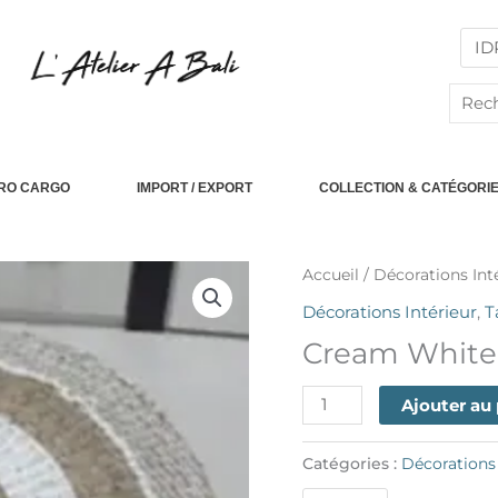
Reche
PRO CARGO
IMPORT / EXPORT
COLLECTION & CATÉGORI
quantité
Accueil
/
Décorations Int
de
Décorations Intérieur
,
T
Cream
Cream White 
White
Seagrass
Ajouter au
Carpet
Catégories :
Décorations 