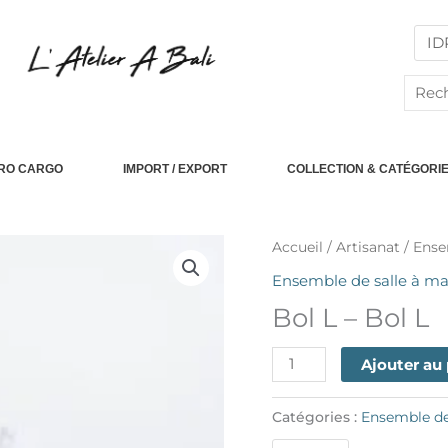
Reche
PRO CARGO
IMPORT / EXPORT
COLLECTION & CATÉGORI
quantité
Accueil
/
Artisanat
/
Ense
de
Ensemble de salle à 
Bowl
Bol L – Bol L
L
-
Ajouter au
Bol
L
Catégories :
Ensemble de