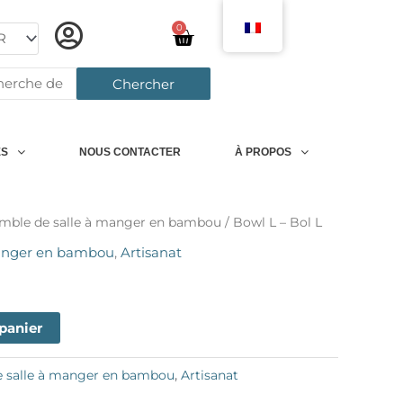
0
Chariot
rcher:
Chercher
ES
NOUS CONTACTER
À PROPOS
mble de salle à manger en bambou
/ Bowl L – Bol L
manger en bambou
,
Artisanat
 panier
 salle à manger en bambou
,
Artisanat