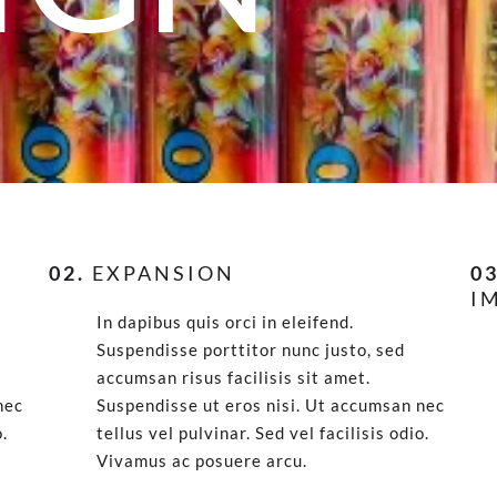
N
02.
EXPANSION
03
I
In dapibus quis orci in eleifend.
Suspendisse porttitor nunc justo, sed
accumsan risus facilisis sit amet.
nec
Suspendisse ut eros nisi. Ut accumsan nec
o.
tellus vel pulvinar. Sed vel facilisis odio.
Vivamus ac posuere arcu.