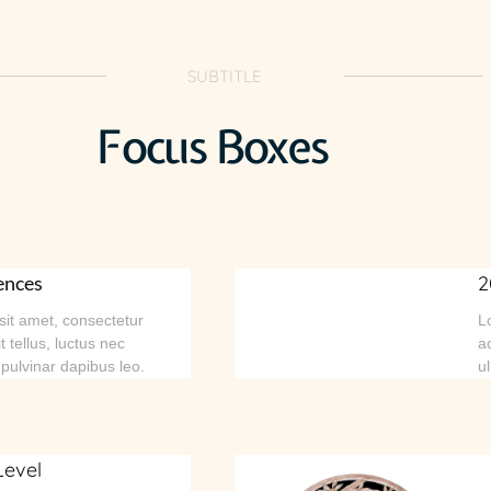
SUBTITLE
Focus Boxes
ences
2
it amet, consectetur
L
it tellus, luctus nec
ad
 pulvinar dapibus leo.
u
Level