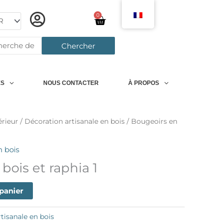
0
Chariot
rcher:
Chercher
ES
NOUS CONTACTER
À PROPOS
érieur
/
Décoration artisanale en bois
/ Bougeoirs en
n bois
bois et raphia 1
 panier
tisanale en bois