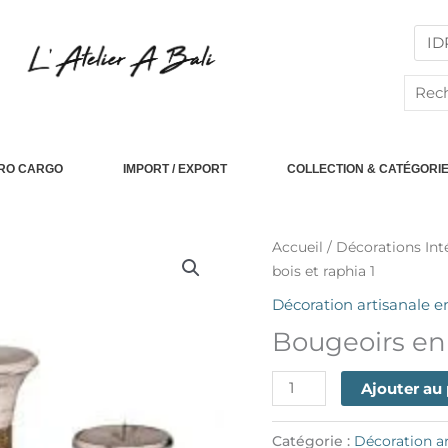
Reche
PRO CARGO
IMPORT / EXPORT
COLLECTION & CATÉGORI
quantité
Accueil
/
Décorations Int
de
bois et raphia 1
Bougeoirs
Décoration artisanale e
en
Bougeoirs en 
bois
et
Ajouter au
raphia
1
Catégorie :
Décoration ar