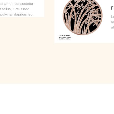
it amet, consectetur
F
it tellus, luctus nec
 pulvinar dapibus leo.
L
ad
u