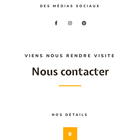
DES MÉDIAS SOCIAUX
F
I
P
a
n
i
c
s
n
e
t
t
b
a
e
o
g
r
o
r
e
k
a
s
-
m
t
VIENS NOUS RENDRE VISITE
f
Nous contacter
NOS DÉTAILS