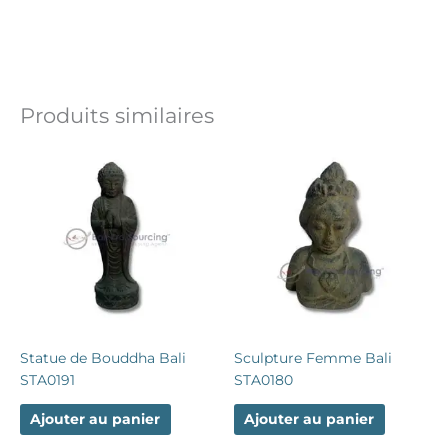
n
g
u
e
Produits similaires
Statue de Bouddha Bali
Sculpture Femme Bali
STA0191
STA0180
Ajouter au panier
Ajouter au panier