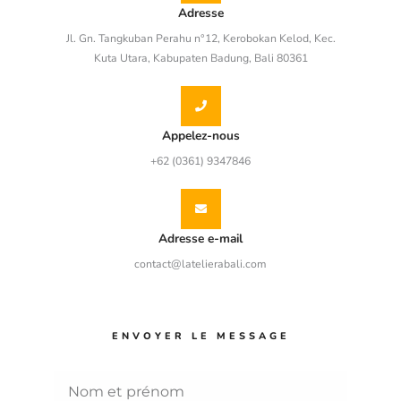
Adresse
Jl. Gn. Tangkuban Perahu n°12, Kerobokan Kelod, Kec.
Kuta Utara, Kabupaten Badung, Bali 80361
Appelez-nous
+62 (0361) 9347846
Adresse e-mail
contact@latelierabali.com
ENVOYER LE MESSAGE
N
o