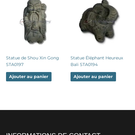
Statue de Shou Xin Gong
Statue Éléphant Heureux
STA0197
Bali STA0194
Ajouter au panier
Ajouter au panier