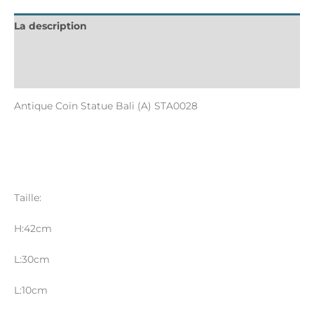
La description
Informations complémentaires
Avis (0)
Antique Coin Statue Bali (A) STA0028
Taille:
H:42cm
L:30cm
L:10cm