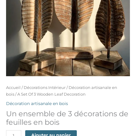
Accueil
/
Décorations Intérieur
/
Décoration artisanale en
bois
/ A Set Of 3 Wooden Leaf Decoration
Décoration artisanale en bois
Un ensemble de 3 décorations de
feuilles en bois
Ajouter au panier