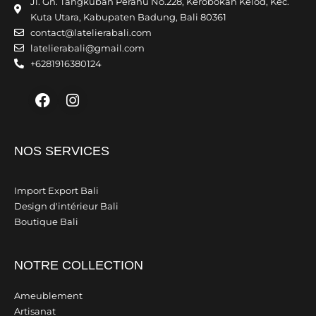
Jl. Gn. Tangkuban Perahu No.228, Kerobokan Kelod, Kec.
Kuta Utara, Kabupaten Badung, Bali 80361
contact@latelierabali.com
latelierabali@gmail.com
+6281916380124
Facebook
Instagram
NOS SERVICES
Import Export Bali
Design d'intérieur Bali
Boutique Bali
NOTRE COLLECTION
Ameublement
Artisanat