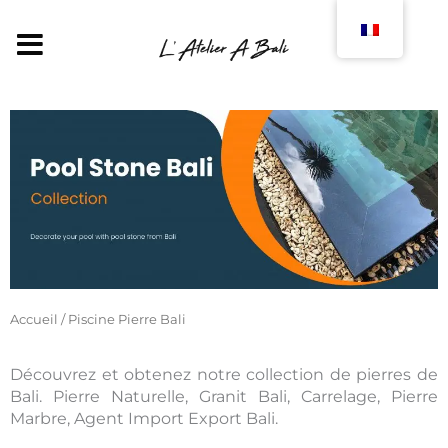
Aller
au
MENU
contenu
Accueil
/ Piscine Pierre Bali
Découvrez et obtenez notre collection de pierres de
Bali. Pierre Naturelle, Granit Bali, Carrelage, Pierre
Marbre, Agent Import Export Bali.