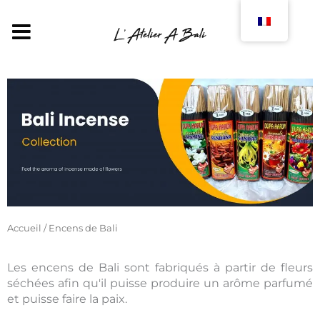
Aller
au
MENU
contenu
Accueil
/ Encens de Bali
Les encens de Bali sont fabriqués à partir de fleurs
séchées afin qu'il puisse produire un arôme parfumé
et puisse faire la paix.