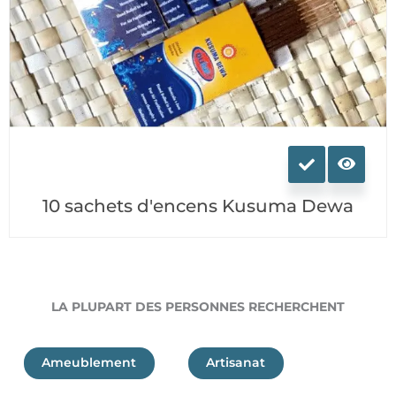
Ce
produit
a
10 sachets d'encens Kusuma Dewa
plusieurs
variations.
Les
options
peuvent
LA PLUPART DES PERSONNES RECHERCHENT
être
choisies
sur
Ameublement
Artisanat
la
page