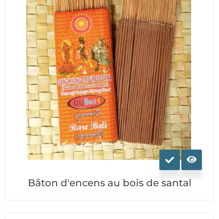
la
page
du
produit
Ce
produit
a
Bâton d'encens au bois de santal
plusieurs
variations.
Les
options