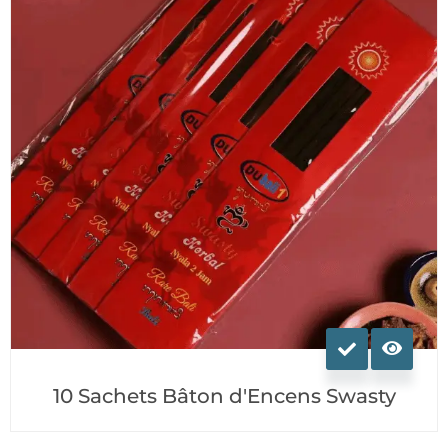
Ce
produit
a
10 Sachets Bâton d'Encens Swasty
plusieurs
variations.
Les