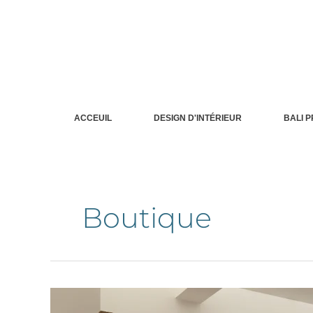
Aller
au
contenu
ACCEUIL
DESIGN D'INTÉRIEUR
BALI 
Boutique
L'atelier
A