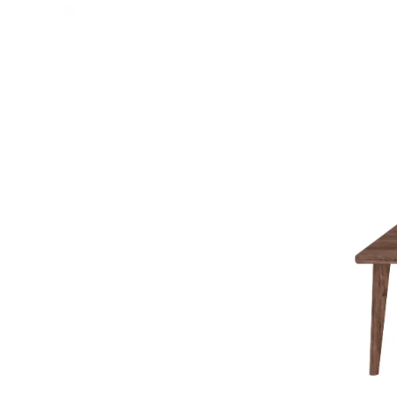
Table
de
café