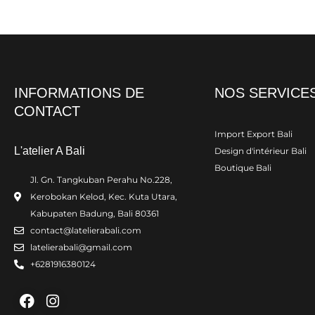
INFORMATIONS DE
NOS SERVICE
CONTACT
Import Export Bali
L'atelier A Bali
Design d'intérieur Bali
Boutique Bali
Jl. Gn. Tangkuban Perahu No.228,
Kerobokan Kelod, Kec. Kuta Utara,
Kabupaten Badung, Bali 80361
contact@latelierabali.com
latelierabali@gmail.com
+6281916380124
Facebook
Instagram